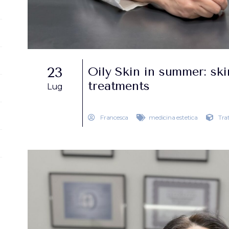
23
Oily Skin in summer: ski
treatments
Lug
Francesca
medicina estetica
Tra