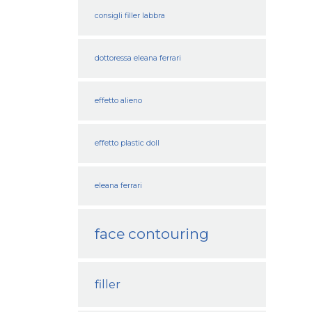
consigli filler labbra
dottoressa eleana ferrari
effetto alieno
effetto plastic doll
eleana ferrari
face contouring
filler