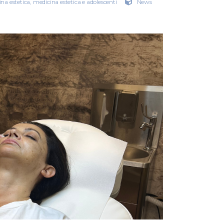
na estetica
,
medicina estetica e adolescenti
News