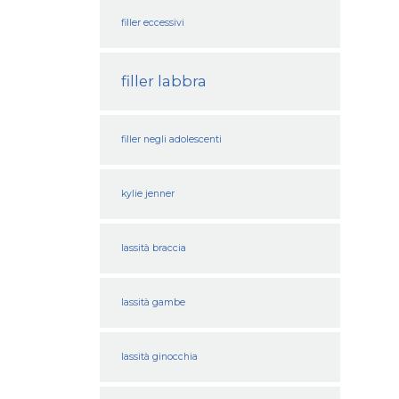
filler eccessivi
filler labbra
filler negli adolescenti
kylie jenner
lassità braccia
lassità gambe
lassità ginocchia