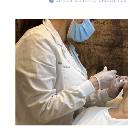
adolescenti
,
filler
,
filler negli adolescenti
,
medici