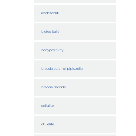
adolescenti
biotec italia
bodypositivity
braccia ad ali di pipistrello
braccia flaccide
cellulite
cfu elife