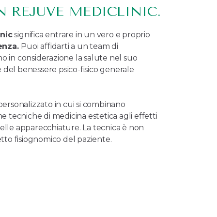
N REJUVE MEDICLINIC.
nic
significa entrare in un vero e proprio
enza.
Puoi affidarti a un team di
o in considerazione la salute nel suo
 del benessere psico-fisico generale
 personalizzato in cui si combinano
tecniche di medicina estetica agli effetti
delle apparecchiature. La tecnica è non
etto fisiognomico del paziente.