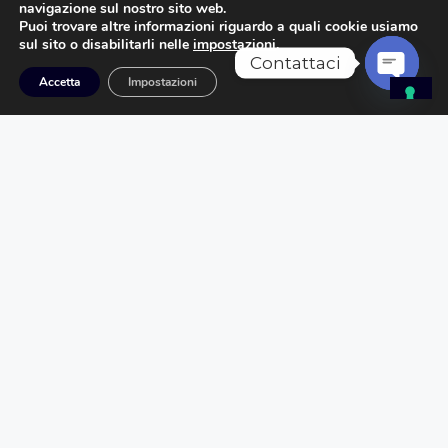
navigazione sul nostro sito web.
Puoi trovare altre informazioni riguardo a quali cookie usiamo
sul sito o disabilitarli nelle
impostazioni
.
Dettagli sul trattamento dei Dati
Contattaci
Personali
Accetta
Impostazioni
Open
chaty
I Dati Personali sono raccolti per le seguenti
finalità ed utilizzando i seguenti servizi:
Contattare l'utente
Gestione Contatti e invio messaggi
Statistica
Diritti dell’Utente nella nostra
privacy policy