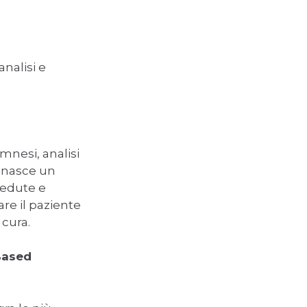
nalisi e
mnesi, analisi
i nasce un
 sedute e
re il paziente
 cura.
Based