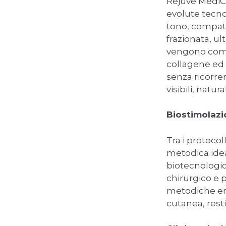
Rejuve MediCl
evolute tecnol
tono, compatt
frazionata, u
vengono combi
collagene ed e
senza ricorrer
visibili, natu
Biostimolazi
Tra i protocol
metodica idea
biotecnologic
chirurgico e 
metodiche ene
cutanea, rest