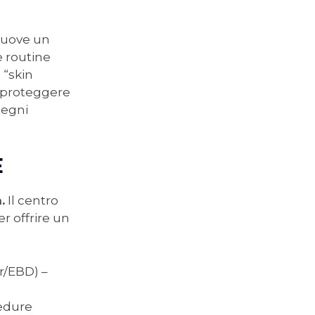
muove un
e routine
 “skin
, proteggere
segni
E
.
Il centro
er offrire un
er/EBD) –
cedure