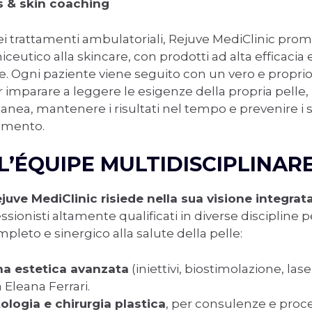
ls & skin coaching
i trattamenti ambulatoriali, Rejuve MediClinic pro
iceutico alla skincare, con prodotti ad alta efficacia 
e. Ogni paziente viene seguito con un vero e proprio
 imparare a leggere le esigenze della propria pelle
tanea, mantenere i risultati nel tempo e prevenire i 
iamento.
L’ÉQUIPE MULTIDISCIPLINAR
Rejuve MediClinic risiede nella sua visione integrata
ssionisti altamente qualificati in diverse discipline p
pleto e sinergico alla salute della pelle:
na estetica avanzata
(iniettivi, biostimolazione, las
 Eleana Ferrari.
logia e chirurgia plastica
, per consulenze e pro