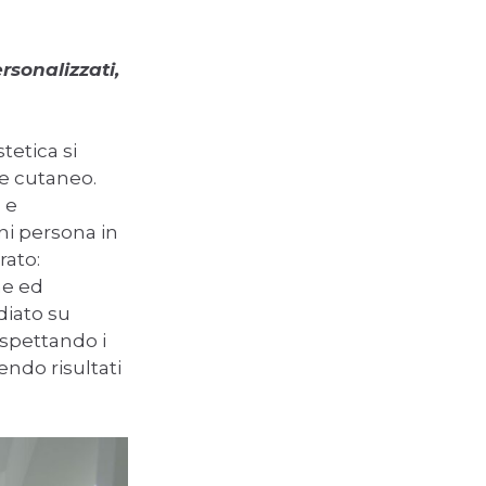
rsonalizzati,
tetica si
re cutaneo.
 e
ni persona in
rato:
ne ed
diato su
ispettando i
endo risultati