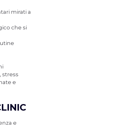
ari mirati a
ogico che si
outine
ni
 stress
inate e
LINIC
enza e