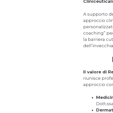
Cliniceutica
A supporto de
approccio clin
personalizzat
coaching” per
la barriera cu
dell’invecch
Il valore di 
riunisce profe
approccio com
Medici
Dott.ssa
Dermato