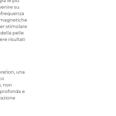
ra le più
rvenire su
iofrequenza
tromagnetiche
per stimolare
 della pelle
re risultati
eration, una
co
o, non
e profonda e
razione