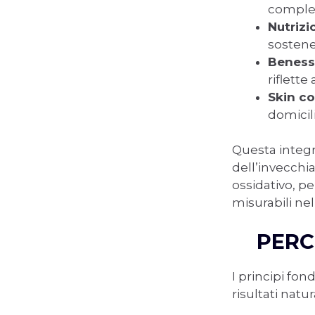
comple
Nutrizi
sostene
Beness
riflette
Skin co
domicil
Questa integr
dell’invecchi
ossidativo, pe
misurabili ne
PERC
I principi fo
risultati natura