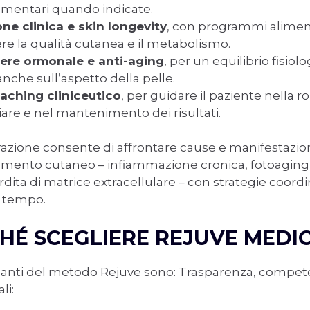
mentari quando indicate.
one clinica e skin longevity
, con programmi aliment
re la qualità cutanea e il metabolismo.
ere ormonale e anti-aging
, per un equilibrio fisiol
 anche sull’aspetto della pelle.
aching cliniceutico
, per guidare il paziente nella r
iare e nel mantenimento dei risultati.
azione consente di affrontare cause e manifestazio
amento cutaneo – infiammazione cronica, fotoaging,
rdita di matrice extracellulare – con strategie coord
l tempo.
HÉ SCEGLIERE REJUVE MEDIC
ndanti del metodo Rejuve sono: Trasparenza, compet
li: