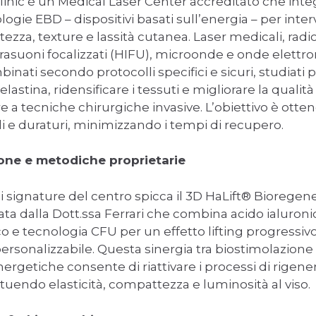
inic è un Medical Laser Center accreditato che integ
ogie EBD – dispositivi basati sull’energia – per inte
ezza, texture e lassità cutanea. Laser medicali, rad
ltrasuoni focalizzati (HIFU), microonde e onde elet
nati secondo protocolli specifici e sicuri, studiati 
lastina, ridensificare i tessuti e migliorare la qualità
e a tecniche chirurgiche invasive. L’obiettivo è ottene
rali e duraturi, minimizzando i tempi di recupero.
one e metodiche proprietarie
li signature del centro spicca il 3D HaLift® Bioregen
ta dalla Dott.ssa Ferrari che combina acido ialuroni
o e tecnologia CFU per un effetto lifting progressiv
personalizzabile. Questa sinergia tra biostimolazion
rgetiche consente di riattivare i processi di rigene
ituendo elasticità, compattezza e luminosità al viso.