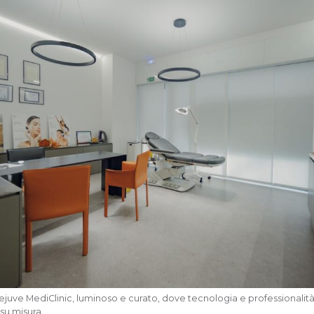
ejuve MediClinic, luminoso e curato, dove tecnologia e professionalità
 su misura.